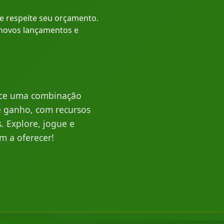
 e respeite seu orçamento.
novos lançamentos e
ce uma combinação
e ganho, com recursos
. Explore, jogue e
m a oferecer!