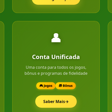
👤
Conta Unificada
Uma conta para todos os jogos,
bônus e programas de fidelidade
🎮 Jogos
🎁 Bônus
Saber Mais
→