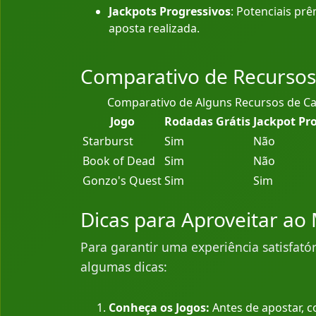
Jackpots Progressivos
: Potenciais p
aposta realizada.
Comparativo de Recursos
Comparativo de Alguns Recursos de Ca
Jogo
Rodadas Grátis
Jackpot Pr
Starburst
Sim
Não
Book of Dead
Sim
Não
Gonzo's Quest
Sim
Sim
Dicas para Aproveitar a
Para garantir uma experiência satisfatór
algumas dicas:
Conheça os Jogos:
Antes de apostar, c