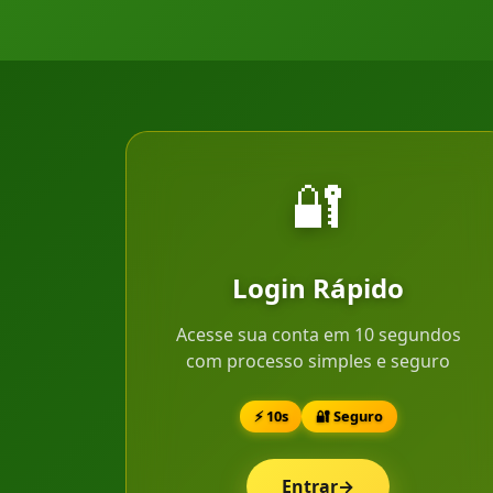
🔐
Login Rápido
Acesse sua conta em 10 segundos
com processo simples e seguro
⚡ 10s
🔐 Seguro
Entrar
→