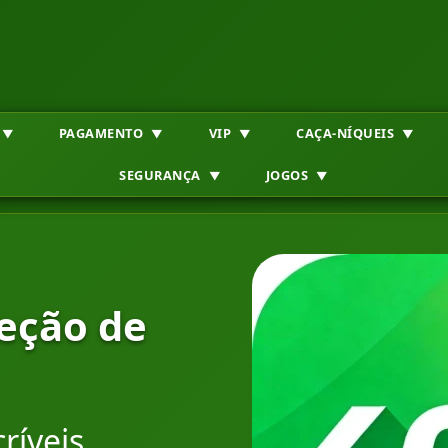
PAGAMENTO
VIP
CAÇA-NÍQUEIS
SEGURANÇA
JOGOS
Seção de
ríveis