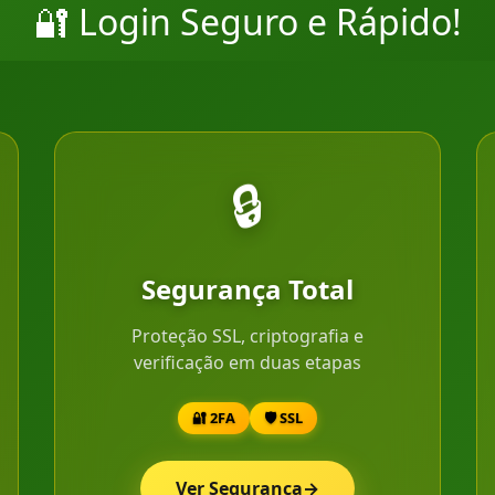
🔐 Login Seguro e Rápido!
🔒
Segurança Total
Proteção SSL, criptografia e
verificação em duas etapas
🔐 2FA
🛡️ SSL
Ver Segurança
→