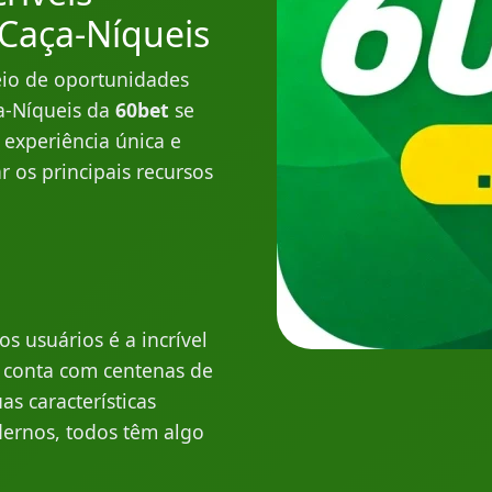
 Caça-Níqueis
eio de oportunidades
a-Níqueis da
60bet
se
experiência única e
r os principais recursos
s usuários é a incrível
t conta com centenas de
as características
dernos, todos têm algo